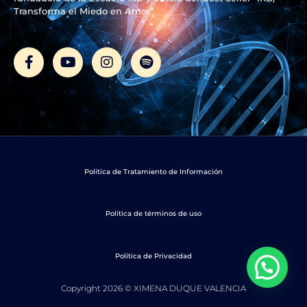
Transforma el Miedo en Amor”.
F
Y
I
S
a
o
n
p
c
u
s
o
e
t
t
t
b
u
a
i
o
b
g
f
o
e
r
y
k
a
-
m
f
Política de Tratamiento de Información
Política de términos de uso
Política de Privacidad
Copyright 2026 © XIMENA DUQUE VALENCIA